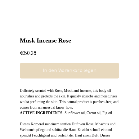
Musk Incense Rose
€
50.28
In den Warenkorb legen
Delicately scented with Rose, Musk and Incense, this body oil
nourishes and protects the skin. It quickly absorbs and moisturises
whilst perfuming the skin. This natural product is paraben-free, and
comes from an ancestral know-how.
ACTIVE INGREDIENTS:
Sunflower oil, Carrot oil, Fig oil
Dieses Körperöl mit einem sanften Duft von Rose, Moschus und
Weihrauch pflegt und schützt die Haut. Es zieht schnell ein und
spendet Feuchtigkeit und verleiht der Haut einen Duft. Dieses