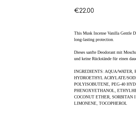
€
22.00
This Musk Incense Vanilla Gentle De
long-lasting protection.
Dieses sanfte Deodorant mit Moschu
und keine Rückstände für einen dau
INGREDIENTS: AQUA/WATER,
HYDROETHYL ACRYLATE/SOD
POLYISOBUTENE, PEG-40 HY
PHENOXYETHANOL, ETHYLHE
COCONUT ETHER, SORBITAN 
LIMONENE, TOCOPHEROL