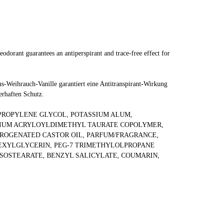
odorant guarantees an antiperspirant and trace-free effect for
s-Weihrauch-Vanille garantiert eine Antitranspirant-Wirkung
erhaften Schutz.
 PROPYLENE GLYCOL, POTASSIUM ALUM,
IUM ACRYLOYLDIMETHYL TAURATE COPOLYMER,
DROGENATED CASTOR OIL, PARFUM/FRAGRANCE,
XYLGLYCERIN, PEG-7 TRIMETHYLOLPROPANE
ISOSTEARATE, BENZYL SALICYLATE, COUMARIN,